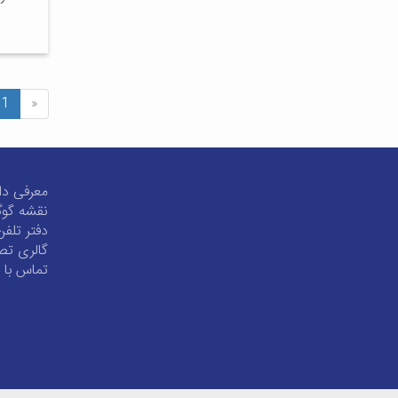
1
«
معرفی دا
نقشه گو
دفتر تلفن
گالری تص
تماس با م