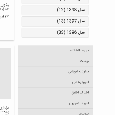
برگزار
طلاق در
سال 1398 (12)
۲۷ آذر ۱۴۰۲
سال 1397 (13)
سال 1396 (33)
درباره دانشکده
ریاست
معاونت آموزشی
امورپژوهشی
اخذ کد اخلاق
امور دانشجویی
برگزار
پروفسو
پیوندها