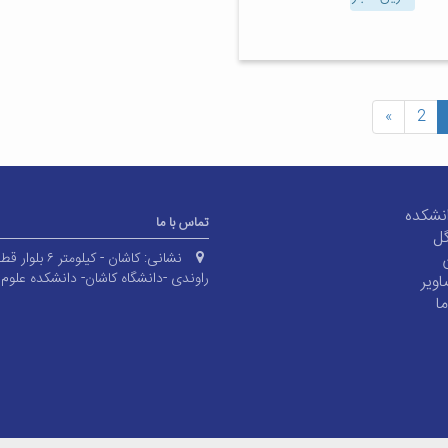
»
2
نشکده
تماس با ما
گل
نشانی:
کاشان - کیلومتر ۶ بلوا
راوندی -دانشگاه کاشان- دانشکده علوم 
اویر
ا