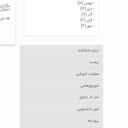
-
بهمن (۵)
برگزار
-
دی (۳)
اختلال
-
آذر (۹)
۰۵ خرداد ۱۴۰۳
-
آبان (۶)
-
مهر (۶)
درباره دانشکده
ریاست
معاونت آموزشی
امورپژوهشی
اخذ کد اخلاق
امور دانشجویی
پیوندها