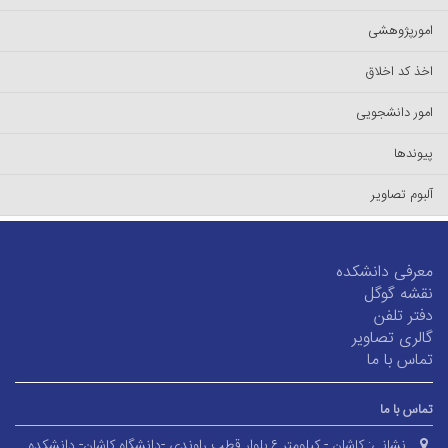
امورپژوهشی
اخذ کد اخلاق
امور دانشجویی
پیوندها
آلبوم تصاویر
معرفی دانشکده
نقشه گوگل
دفتر تلفن
گالری تصاویر
تماس با ما
تماس با ما
نشانی:
کاشان - کیلومتر ۶ بلوار قطب راوندی -دانشگاه کاشان- دانشکده