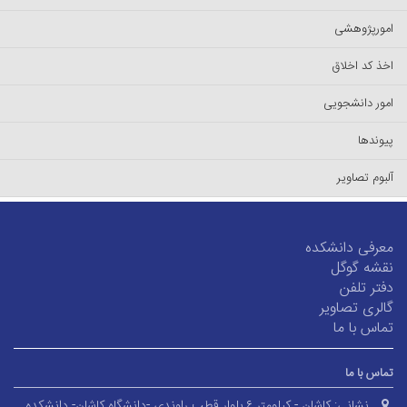
ورپژوهشی
ذ کد اخلاق
ور دانشجویی
وندها
بوم تصاویر
عرفی دانشکده
قشه گوگل
تر تلفن
لری تصاویر
اس با ما
اس با ما
نشانی:
کاشان - کیلومتر ۶ بلوار قطب راوندی -دانشگاه کاشان- دانشکده