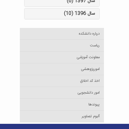
سال 1397 (6)
سال 1396 (10)
درباره دانشکده
ریاست
معاونت آموزشی
امورپژوهشی
اخذ کد اخلاق
امور دانشجویی
پیوندها
آلبوم تصاویر