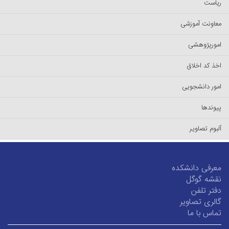
ریاست
معاونت آموزشی
امورپژوهشی
اخذ کد اخلاق
امور دانشجویی
پیوندها
آلبوم تصاویر
معرفی دانشکده
نقشه گوگل
دفتر تلفن
گالری تصاویر
تماس با ما