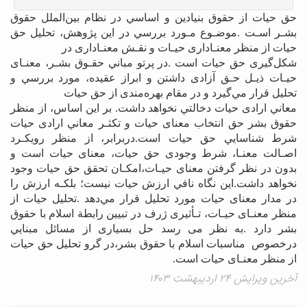
ﺣﻖ ﺣﻴﺎت از ﺣﻘﻮق ﺑﻨﻴﺎدﻳﻦ و اﺳﺎﺳﻲ در ﻧﻈﺎم ﺑﻴﻦاﻟﻤﻠﻞ ﺣﻘﻮق
ﺑﺸـﺮ اﺳـﺖ .ﻣﻮﺿـﻮع ﻣـﻮرد ﺑﺮرﺳﻲ در اﻳﻦ ﭘﮋوﻫﺶ، ﺗﺤﻠﻴﻞ ﺣﻖ
ﺣﻴﺎت از ﻣﻨﻈﺮ ﻣﻌﻨـﺎداری ﺣﻴـﺎت و ﻧﻘـﺶ ﻣﻌﻨـﺎداری در
ﺷﻜﻞﮔﻴﺮی ﺣﻖ ﺣﻴﺎت اﺳﺖ .در ﭘﺮﺗﻮ ﻣﺒﺎﻧﻲ ﺣﻘـﻮق ﺑﺸـﺮ، ﻣﻌﻨـﺎی
ﺣﻴـﺎت ذﻳـﻞ ﺣـﻖ آزادی داﺷﺘﻦ و اﺑﺮاز ﻋﻘﻴﺪه، ﻣﻮرد ﺑﺮرﺳﻲ و
ﺗﺤﻠﻴﻞ ﻗﺮار ﻣﻲﮔﻴﺮد و در ﻣﻘﺎم ﺑﻬﺮهﻣﻨﺪی از ﺣﻖ ﺣﻴﺎت
ﻣﻌﺎﻧﻲ ارادی ﺣﻴﺎت دﺧﺎﻟﺘﻲ ﻧﺨﻮاﻫﺪ داﺷﺖ. ﺑﺮ اﻳﻦ اﺳﺎس، از منظر
حقوق بشر ﺣﻖ اﻧﺘﺨﺎب ﻣﻌﻨﺎی ﺣﻴﺎت و ﺗﻜﺜـﺮ ﻣﻌﺎﻧﻲ ارادی ﺣﻴﺎت
ﺷﺮط ﺷﻨﺎﺳﺎﻳﻲ ﺣﻖ ﺣﻴﺎت اﺳﺖ.درﺑﺮاﺑﺮ، از ﻣﻨﻈﺮ روﻳﻜـﺮد
اﺻـﺎﻟﺖ ﻣﻌﻨـﺎ، ﺷﺮط وﺟﻮدی ﺣﻖ ﺣﻴﺎت، ﻣﻌﻨﺎی ﺣﻴﺎت اﺳﺖ و
ﺑﺪون در ﻧﻈﺮ ﮔﺮﻓﺘﻦ ﻣﻌﻨﺎی ﺣﻴـﺎت،اﻣﻜـﺎن ﺗﺤﻘﻖ ﺣﻖ ﺣﻴﺎت وﺟﻮد
ﻧﺨﻮاﻫﺪ داﺷﺖ.اﻳﻦ ﻧﮕﺎه ﻧﺎﻓﻲ ارزش ﺣﻴﺎت ﻧﻴﺴﺖ؛ ﺑﻠﻜـﻪ ارزش را
در ﻣﺪار ﻣﻌﻨﺎی ﺣﻴﺎت ﻣﻮرد ﺗﺤﻠﻴﻞ ﻗﺮار ﻣﻲدﻫﺪ .ﺗﺤﻠﻴﻞ ﺣﻴﺎت از
ﻣﻨﻈﺮ ﻣﻌﻨـﺎی ﺣﻴـﺎت، ﺗـﺄﺛﻴﺮی ژرف در ﺗﺒﻴﻴﻦ راﺑﻄﺔ اﺳﻼم ﺑﺎ ﺣﻘﻮق
ﺑﺸﺮ دارد .ﺑﻪ ﻧﻈﺮ می رﺳﺪ ﺣﻞ ﺑﺴﻴﺎری از ﻣﺴﺎﺋﻞ ﻣﺒﻨﺎﻳﻲ
درﺧﺼﻮص ﻣﻨﺎﺳﺒﺎت اﺳﻼم ﺑﺎ ﺣﻘﻮق ﺑﺸﺮ،در ﮔﺮو ﺗﺤﻠﻴﻞ ﺣﻖ ﺣﻴﺎت
از ﻣﻨﻈﺮ ﻣﻌﻨـﺎی ﺣﻴﺎت اﺳﺖ.
آخرین ویرایش ۲۴ اردیبهشت ۱۴۰۳